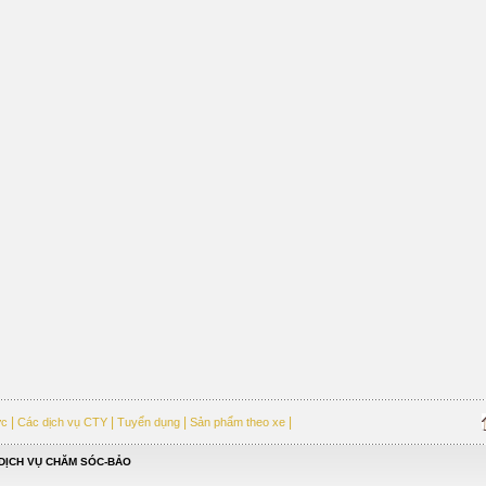
|
|
|
|
ức
Các dịch vụ CTY
Tuyển dụng
Sản phẩm theo xe
DỊCH VỤ CHĂM SÓC-BẢO