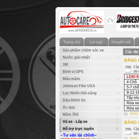
Trang chủ
Lời ngỏ
Khuyến mãi
Sản phẩm chăm sóc xe
Các dịc
Nước giải nhiệt
BẢNG 
3M
Cập
Định vị GPS
08:
LOẠI 
Mẩu mâm
4 Chỗ
Johnson Film USA
5-7 chỗ
9-12-1
Lọc:Nhớt-Gió-xăng
Tẩy nh
Dầu-Nhớt Xe
Rửa xe 
Ắc quy
Rửa xe 
Xem c
Mâm Ôtô
Vỏ xe - Lốp xe
BẢNG 
Hỗ trợ trực tuyến
Cập
08:
~Tư vấn tài chính~
Xem c