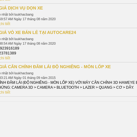
GIÁ DỊCH VỤ DỌN XE
 nhật bởi luukhacbang
59:57 AM Ngày 17 tháng 08 năm 2020
hi tiết
GIÁ VỎ XE BÁN LẺ TẠI AUTOCARE24
 nhật bởi luukhacbang
48:54 AM Ngày 17 tháng 08 năm 2020
2923916189
781389
hi tiết
GIÁ CÂN CHỈNH ĐÂM LÁI ĐỘ NGHIÊNG - MÒN LỐP XE
 nhật bởi luukhacbang
33:21 AM Ngày 01 tháng 09 năm 2015
NH ĐÂM LÁI (ĐỘ NGHIÊNG - MÒN LỐP XE) VỚI MÁY CÂN CHỈNH 3D HAWEYE 
HỨNG: CAMERA 3D > CAMERA > BLUETOOTH > LAZER > QUANG > CƠ > DÂY.
hi tiết