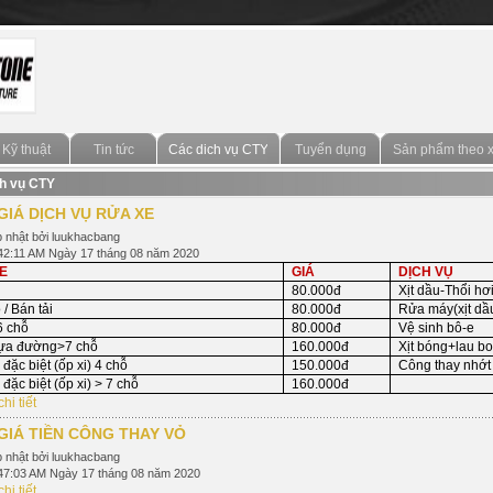
Kỹ thuật
Tin tức
Các dich vụ CTY
Tuyển dụng
Sản phẩm theo 
h vụ CTY
GIÁ DỊCH VỤ RỬA XE
 nhật bởi luukhacbang
42:11 AM Ngày 17 tháng 08 năm 2020
XE
GIÁ
DỊCH VỤ
80.000đ
Xịt dầu-Thổi hơ
 / Bán tải
80.000đ
Rửa máy(xịt dầu
6 chỗ
80.000đ
Vệ sinh bô-e
ựa đường>7 chỗ
160.000đ
Xịt bóng+lau b
đặc biệt (ốp xi) 4 chỗ
150.000đ
Công thay nhớt
đặc biệt (ốp xi) > 7 chỗ
160.000đ
hi tiết
GIÁ TIỀN CÔNG THAY VỎ
 nhật bởi luukhacbang
47:03 AM Ngày 17 tháng 08 năm 2020
hi tiết