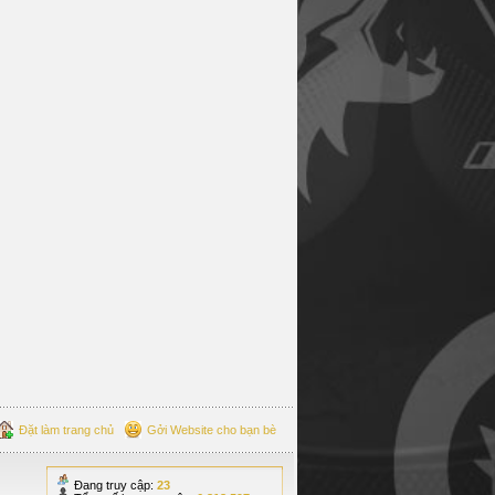
Đặt làm trang chủ
Gởi Website cho bạn bè
Đang truy cập:
23