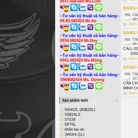
0937.668.669 Ms.Linh
BẢNG 
Cập
~Tư vấn kỹ thuật và bán hàng~
08:
09.85.682424 Mr.An
Xem c
BẢNG 
~Tư vấn kỹ thuật và bán hàng~
Cập
0934.682424 Mr.Duy
08:
CALL 0
02923
~Tư vấn kỹ thuật và bán hàng~
Xem c
0941.682424 Ms.Mừng
BẢNG 
Cập
~Tư vấn kỹ thuật và bán hàng~
10:
0968682424 Ms. Dương
CÂN CHỈ
MINH C
Xem c
Sản phẩm mới
1.
NS40ZL (80B20L)
2.
55B24LS
3.
57539
4.
DF70L
5.
khăn lau xe
6.
Jetcars (1L)