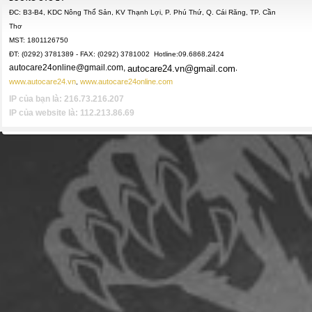
ĐC: B3-B4, KDC Nông Thổ Sản, KV Thạnh Lợi, P. Phú Thứ, Q. Cái Răng, TP. Cần
Thơ
MST: 1801126750
ĐT: (0292) 3781389 - FAX: (0292) 3781002 Hotline:09.6868.2424
autocare24online@gmail.com,
autocare24.vn@gmail.com
,
www.autocare24.vn
www.autocare24online.com
,
IP của bạn là: 216.73.216.207
IP của website là: 112.213.86.69