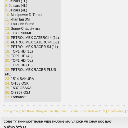
7.
Jetcars (1L)
8.
Jetcars (4L)
9.
Jetcars (4L)
10.
Multipower D-Turbo
11.
khăn lau 3M
12.
Lau kính Sumo
13.
Sumo-Chất tẩy rửa
14.
TOYO 500ML
15.
PETROLIMEX CATERCI-4 (1L)
16.
PETROLIMEX CATERCI-4 (5L)
17.
PETROLIMEX RACER SJ (1L)
18.
TOP1 HD (1L)
19.
TOP1 HP (4L)
20.
TOP1 HD (5L)
21.
TOP1 HP (1L)
22.
PETROLIMEX RACER PLUS
(4L)
23.
1514 SAKURA
24.
O-163 OSK
25.
1637 OSAKA
26.
O-8307 OSJ
27.
Fortransit
|
|
|
|
|
|
|
Trang chủ
Giới thiệu
Khuyến mãi
Kỹ thuật
Tin tức
Các dịch vụ CTY
Tuyển dụng
CÔNG TY TNHH MỘT THÀNH VIÊN THƯƠNG MẠI VÀ DỊCH VỤ CHĂM SÓC-BẢO
DƯỠNG ÔTÔ 24