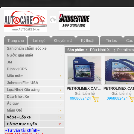
Trang chủ
Lời ngỏ
Khuyến mãi
Kỹ thuật
Tin tức
Các 
Sản phẩm chăm sóc xe
Sản phẩm
Dầu-Nhớt Xe
Petrolime
Nước giải nhiệt
3M
Định vị GPS
Mẩu mâm
Johnson Film USA
PETROLIMEX CATERCI-4 (1L)
Lọc:Nhớt-Gió-xăng
Giá: Liên hệ
Giá: Liên hệ
Dầu-Nhớt Xe
0968682424
0968682424
Ắc quy
Mâm Ôtô
Vỏ xe - Lốp xe
Hỗ trợ trực tuyến
~Tư vấn tài chính~