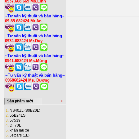
0937.668.669 Ms.Linh
~Tư vấn kỹ thuật và bán hàng~
09.85.682424 Mr.An
~Tư vấn kỹ thuật và bán hàng~
0934.682424 Mr.Duy
~Tư vấn kỹ thuật và bán hàng~
0941.682424 Ms.Mừng
~Tư vấn kỹ thuật và bán hàng~
0968682424 Ms. Dương
Sản phẩm mới
1.
NS40ZL (80B20L)
2.
55B24LS
3.
57539
4.
DF70L
5.
khăn lau xe
6.
Jetcars (1L)